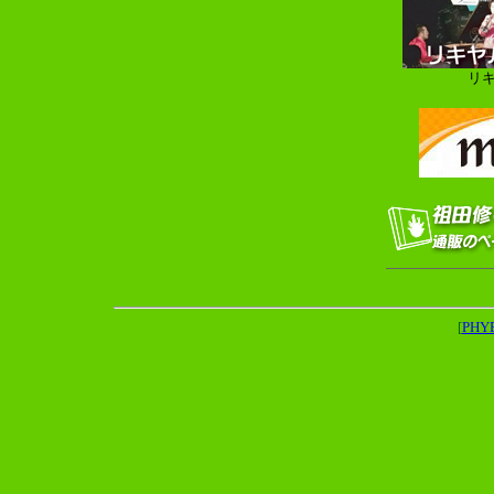
リキ
[
PH